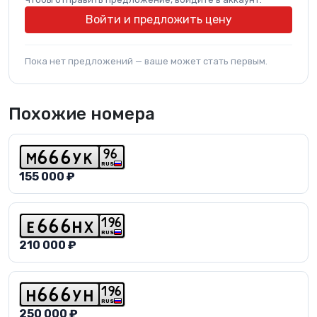
Войти и предложить цену
Пока нет предложений — ваше может стать первым.
Похожие номера
9
6
m
6
6
6
y
k
RUS
155 000 ₽
1
9
6
e
6
6
6
h
x
RUS
210 000 ₽
1
9
6
h
6
6
6
y
h
RUS
250 000 ₽