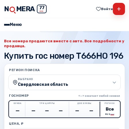
N
MERA
+
77
Войти
RUS
Меню
Все номера продаются вместе с авто. Все подробности у
продавца.
Купить гос номер Т666НО 196
РЕГИОН ПОИСКА
ВЫБРАНО
Свердловская область
ГОСНОМЕР
«—» означает любой символ
БУКВА
ТРИ ЦИФРЫ
ДВЕ БУКВЫ
РЕГИОН
RUS
ЦЕНА, ₽