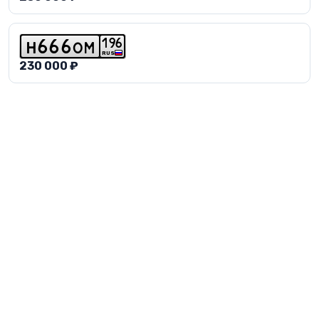
1
9
6
h
6
6
6
o
m
RUS
230 000 ₽