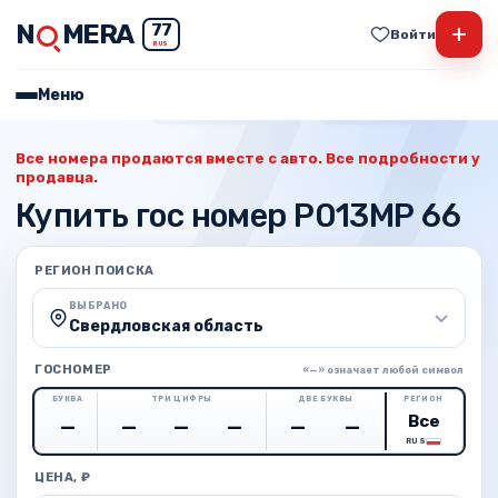
N
MERA
+
77
Войти
RUS
Меню
Все номера продаются вместе с авто. Все подробности у
продавца.
Купить гос номер Р013МР 66
РЕГИОН ПОИСКА
ВЫБРАНО
Свердловская область
ГОСНОМЕР
«—» означает любой символ
БУКВА
ТРИ ЦИФРЫ
ДВЕ БУКВЫ
РЕГИОН
RUS
ЦЕНА, ₽