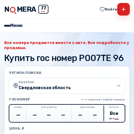
N
MERA
+
77
Войти
RUS
Меню
Все номера продаются вместе с авто. Все подробности у
продавца.
Купить гос номер Р007ТЕ 96
РЕГИОН ПОИСКА
ВЫБРАНО
Свердловская область
ГОСНОМЕР
«—» означает любой символ
БУКВА
ТРИ ЦИФРЫ
ДВЕ БУКВЫ
РЕГИОН
RUS
ЦЕНА, ₽