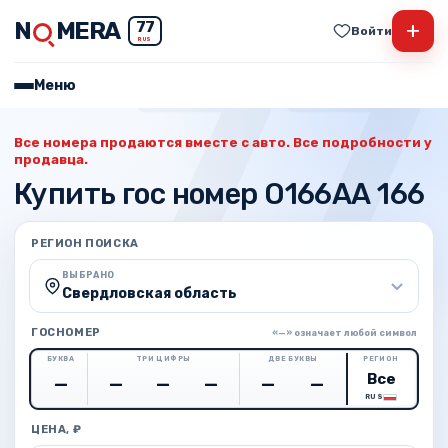
N
MERA
+
77
Войти
RUS
Меню
Все номера продаются вместе с авто. Все подробности у
продавца.
Купить гос номер О166АА 166
РЕГИОН ПОИСКА
ВЫБРАНО
Свердловская область
ГОСНОМЕР
«—» означает любой символ
БУКВА
ТРИ ЦИФРЫ
ДВЕ БУКВЫ
РЕГИОН
RUS
ЦЕНА, ₽