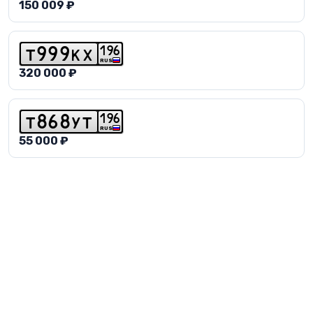
150 009 ₽
1
9
6
t
9
9
9
k
x
RUS
320 000 ₽
1
9
6
t
8
6
8
y
t
RUS
55 000 ₽