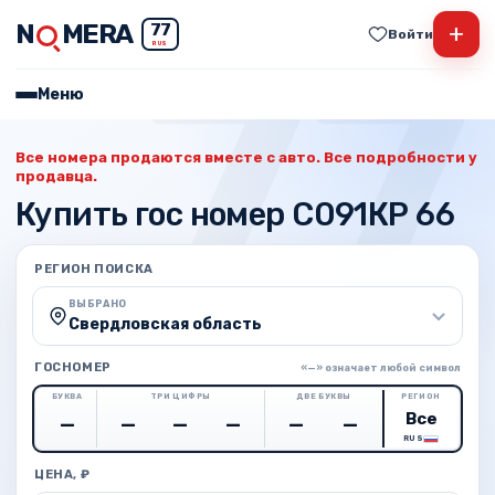
N
MERA
+
77
Войти
RUS
Меню
Все номера продаются вместе с авто. Все подробности у
продавца.
Купить гос номер С091КР 66
РЕГИОН ПОИСКА
ВЫБРАНО
Свердловская область
ГОСНОМЕР
«—» означает любой символ
БУКВА
ТРИ ЦИФРЫ
ДВЕ БУКВЫ
РЕГИОН
RUS
ЦЕНА, ₽