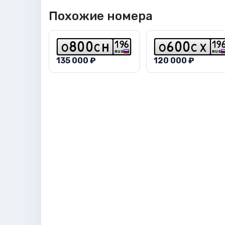
Похожие номера
1
9
6
1
9
o
8
0
0
c
h
o
6
0
0
c
x
RUS
RUS
135 000 ₽
120 000 ₽