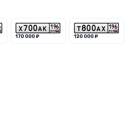
6
1
9
6
1
9
6
x
7
0
0
a
k
t
8
0
0
a
x
RUS
RUS
170 000 ₽
120 000 ₽