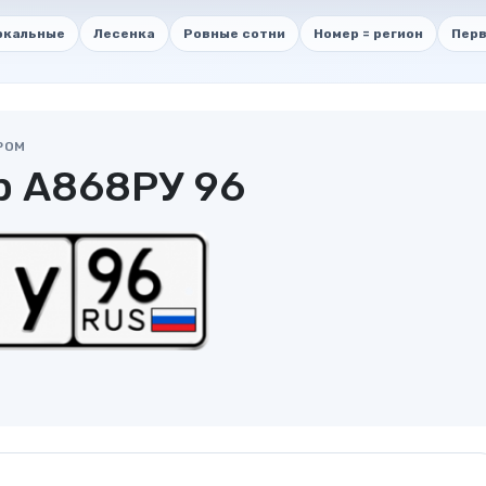
ркальные
Лесенка
Ровные сотни
Номер = регион
Перв
РОМ
р А868РУ 96