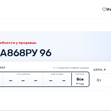
И
обности у продавца.
 А868РУ 96
МЕР
«—» означает любой символ
ЦЕНА, ₽
ТРИ ЦИФРЫ
ДВЕ БУКВЫ
РЕГИОН
Цена о
RUS