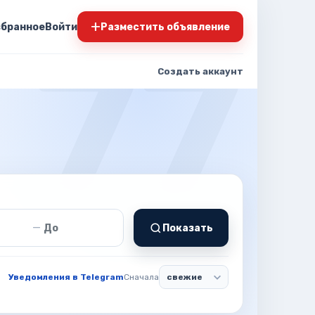
+
збранное
Войти
Разместить объявление
Создать аккаунт
т
Цена до
—
Показать
Уведомления в Telegram
Сначала