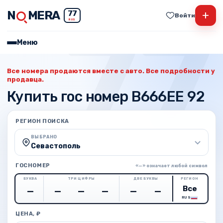
N
MERA
+
77
Войти
RUS
Меню
Все номера продаются вместе с авто. Все подробности у
продавца.
Купить гос номер В666ЕЕ 92
РЕГИОН ПОИСКА
ВЫБРАНО
Севастополь
ГОСНОМЕР
«—» означает любой символ
БУКВА
ТРИ ЦИФРЫ
ДВЕ БУКВЫ
РЕГИОН
RUS
ЦЕНА, ₽