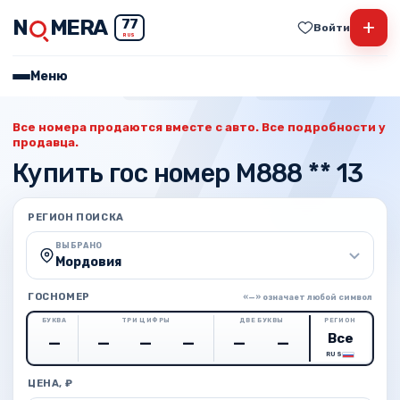
N
MERA
+
77
Войти
RUS
Меню
Все номера продаются вместе с авто. Все подробности у
продавца.
Купить гос номер М888 ** 13
РЕГИОН ПОИСКА
ВЫБРАНО
Мордовия
ГОСНОМЕР
«—» означает любой символ
БУКВА
ТРИ ЦИФРЫ
ДВЕ БУКВЫ
РЕГИОН
RUS
ЦЕНА, ₽