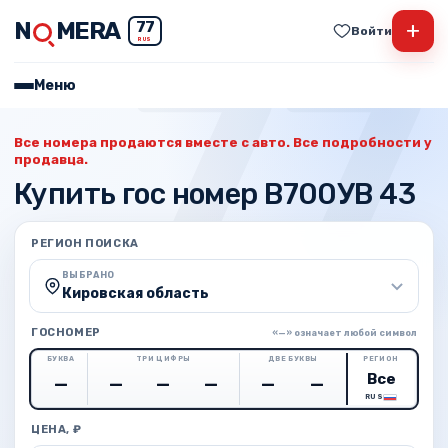
N
MERA
+
77
Войти
RUS
Меню
Все номера продаются вместе с авто. Все подробности у
продавца.
Купить гос номер В700УВ 43
РЕГИОН ПОИСКА
ВЫБРАНО
Кировская область
ГОСНОМЕР
«—» означает любой символ
БУКВА
ТРИ ЦИФРЫ
ДВЕ БУКВЫ
РЕГИОН
RUS
ЦЕНА, ₽