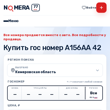
N
MERA
+
77
Войти
RUS
Меню
Все номера продаются вместе с авто. Все подробности у
продавца.
Купить гос номер А156АА 42
РЕГИОН ПОИСКА
ВЫБРАНО
Кемеровская область
ГОСНОМЕР
«—» означает любой символ
БУКВА
ТРИ ЦИФРЫ
ДВЕ БУКВЫ
РЕГИОН
RUS
ЦЕНА, ₽