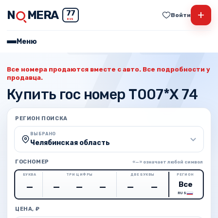
N
MERA
+
77
Войти
RUS
Меню
Все номера продаются вместе с авто. Все подробности у
продавца.
Купить гос номер Т007*Х 74
РЕГИОН ПОИСКА
ВЫБРАНО
Челябинская область
ГОСНОМЕР
«—» означает любой символ
БУКВА
ТРИ ЦИФРЫ
ДВЕ БУКВЫ
РЕГИОН
RUS
ЦЕНА, ₽