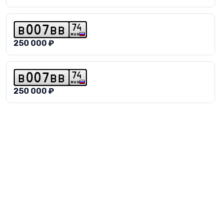
7
4
b
0
0
7
b
b
RUS
250 000 ₽
7
4
b
0
0
7
b
b
RUS
250 000 ₽