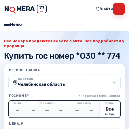
N
MERA
+
77
Войти
RUS
Меню
Все номера продаются вместе с авто. Все подробности у
продавца.
Купить гос номер *030 ** 774
РЕГИОН ПОИСКА
ВЫБРАНО
Челябинская область
ГОСНОМЕР
«—» означает любой символ
БУКВА
ТРИ ЦИФРЫ
ДВЕ БУКВЫ
РЕГИОН
RUS
ЦЕНА, ₽